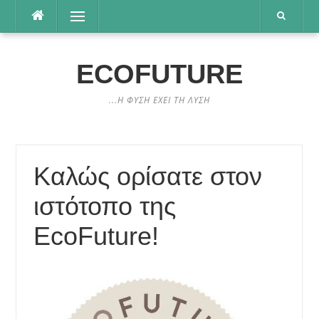
Μετάβαση
Μενού
στο
περιεχόμενο
ECOFUTURE
...Η ΦΥΣΗ ΕΧΕΙ ΤΗ ΛΥΣΗ
Καλώς ορίσατε στον
ιστότοπο της
EcoFuture!