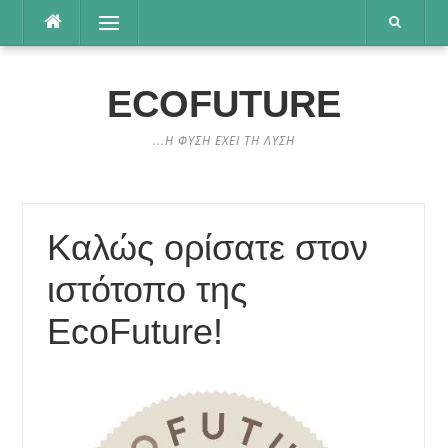
Μετάβαση
Μενού
στο
περιεχόμενο
ECOFUTURE
...Η ΦΥΣΗ ΕΧΕΙ ΤΗ ΛΥΣΗ
Καλώς ορίσατε στον
ιστότοπο της
EcoFuture!