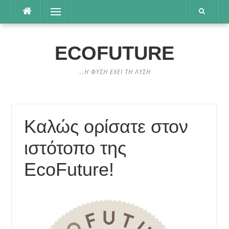
Μετάβαση
Μενού
στο
περιεχόμενο
ECOFUTURE
...Η ΦΥΣΗ ΕΧΕΙ ΤΗ ΛΥΣΗ
Καλώς ορίσατε στον
ιστότοπο της
EcoFuture!